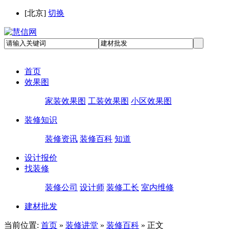
[
北京
]
切换
首页
效果图
家装效果图
工装效果图
小区效果图
装修知识
装修资讯
装修百科
知道
设计报价
找装修
装修公司
设计师
装修工长
室内维修
建材批发
当前位置:
首页
»
装修讲堂
»
装修百科
» 正文